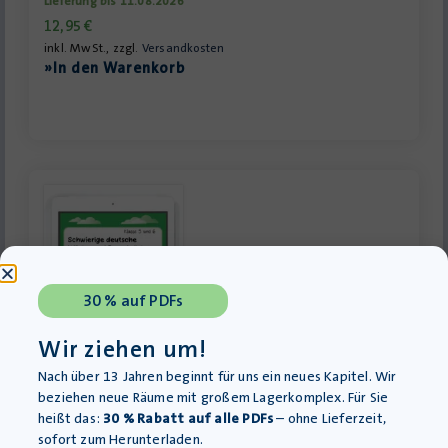
Lieferung bis 11.08.2026
12,95
€
inkl. MwSt., zzgl.
Versandkosten
»In den Warenkorb
30 % auf PDFs
Wir ziehen um!
Nach über 13 Jahren beginnt für uns ein neues Kapitel. Wir
beziehen neue Räume mit großem Lagerkomplex. Für Sie
Schwierige deutsche Wörter und Fremdwörter –
heißt das:
30 % Rabatt auf alle PDFs
– ohne Lieferzeit,
Arbeitsblätter mit Lösungen
sofort zum Herunterladen.