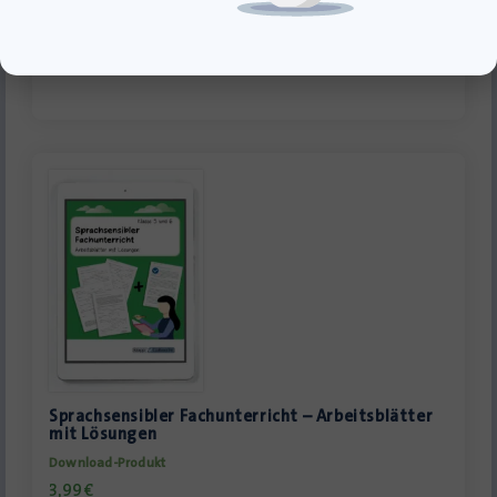
12,95
€
inkl. MwSt., zzgl.
Versandkosten
»In den Warenkorb
Sprachsensibler Fachunterricht – Arbeitsblätter
mit Lösungen
Download-Produkt
3,99
€