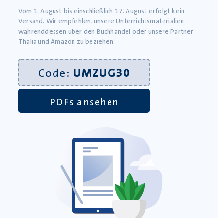
Download-Produkt
Vom 1. August bis einschließlich 17. August erfolgt kein
5,99
€
Versand. Wir empfehlen, unsere Unterrichtsmaterialien
inkl. MwSt., zzgl.
Versandkosten
währenddessen über den Buchhandel oder unsere Partner
»In den Warenkorb
Thalia und Amazon zu beziehen.
Code:
UMZUG30
PDFs ansehen
Sicher in Rechtschreibung und Zeichensetzung –
Trainingsheft
Lieferung bis 11.08.2026