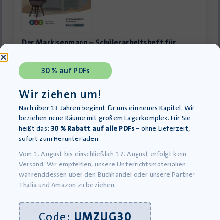
Der Markisenmann – Schülerarbeitsheft für
Deutsch als Zweitsprache (DaZ)
Lieferung bis 12.08.2026
30 % auf PDFs
12,95
€
inkl. MwSt., zzgl.
Versandkosten
Wir ziehen um!
»In den Warenkorb
Nach über 13 Jahren beginnt für uns ein neues Kapitel. Wir
beziehen neue Räume mit großem Lagerkomplex. Für Sie
heißt das:
30 % Rabatt auf alle PDFs
– ohne Lieferzeit,
sofort zum Herunterladen.
Vom 1. August bis einschließlich 17. August erfolgt kein
Versand. Wir empfehlen, unsere Unterrichtsmaterialien
währenddessen über den Buchhandel oder unsere Partner
Thalia und Amazon zu beziehen.
Code:
UMZUG30