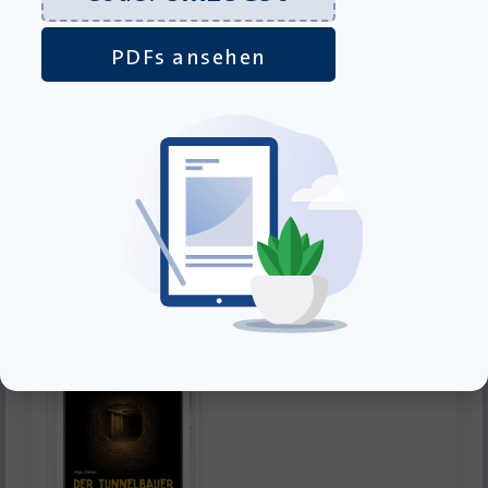
PDFs ansehen
Der Markisenmann – Schülerarbeitsheft für
Deutsch als Zweitsprache (DaZ) inkl. Lösungen –
Klassenlizenz PDF
Download-Produkt
49,00
€
inkl. MwSt., zzgl.
Versandkosten
»In den Warenkorb