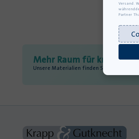
Versand. W
währendde
Partner Th
C
Mehr Raum für kreativen 
Unsere Materialien finden Sie auch auf d