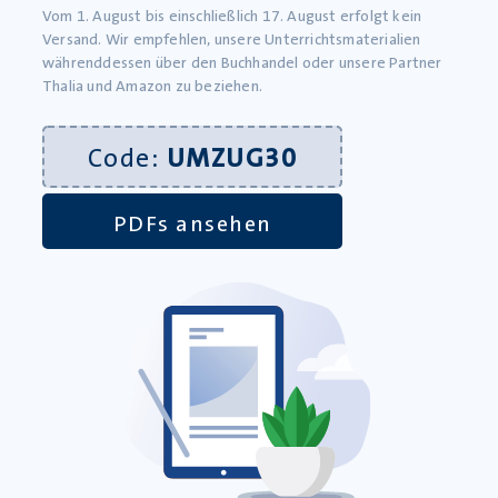
Vom 1. August bis einschließlich 17. August erfolgt kein
Versand. Wir empfehlen, unsere Unterrichtsmaterialien
währenddessen über den Buchhandel oder unsere Partner
WEITERE ZUSAMMENFASSUNGEN
Thalia und Amazon zu beziehen.
Code:
UMZUG30
PDFs ansehen
#travelgirl von Marieke Bruns: Zusammenfassung