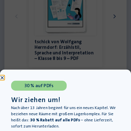
tschick von Wolfgang
tschick
Herrndorf: Erzählstil,
Herrndo
Sprache und Interpretation
Klasse 8
– Klasse 8 bis 9 – PDF
30 % auf PDFs
Wir ziehen um!
Nach über 13 Jahren beginnt für uns ein neues Kapitel. Wir
beziehen neue Räume mit großem Lagerkomplex. Für Sie
heißt das:
30 % Rabatt auf alle PDFs
– ohne Lieferzeit,
Keine Autoren gefunden.
sofort zum Herunterladen.