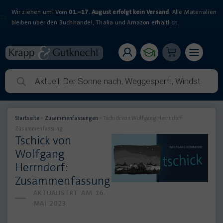
Wir ziehen um! Vom
01.–17. August erfolgt kein Versand
. Alle Materialien
bleiben über den Buchhandel, Thalia und Amazon erhältlich.
Startseite
»
Zusammenfassungen
»
Tschick von Wolfgang Herrndorf:
Zusammenfassung
Tschick von
Wolfgang
Herrndorf:
Zusammenfassung
AKTUALISIERT AM
16.
MAI 2023