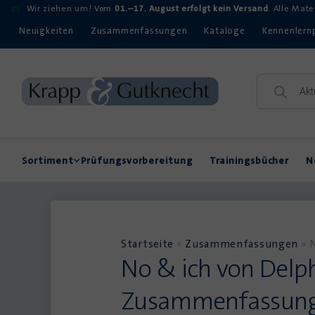
Wir ziehen um! Vom
01.–17. August erfolgt kein Versand
. Alle Mat
Neuigkeiten
Zusammenfassungen
Kataloge
Kennenlern
Sortiment
Prüfungsvorbereitung
Trainingsbücher
N
Rechtschreibung
Kompetenzerwerb
Startseite
»
Zusammenfassungen
»
No & ich von Delph
Zusammenfassun