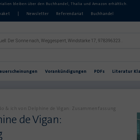
erialien bleiben über den Buchhandel, Thalia und Amazon erhältlich.
paket
|
Newsletter
Referendariat
Buchhandel
euerscheinungen
Vorankündigungen
PDFs
Literatur Kl
Inklusive Lektürearbeit
DVDs & Hörbücher
DaZ
Theater im Unterricht
No & ich von Delphine de Vigan: Zusammenfassung
ine de Vigan:
g