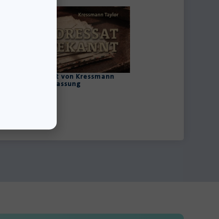
essat unbekannt von Kressmann
lor: Zusammenfassung