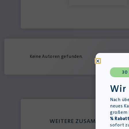
Keine Autoren gefunden.
30
Wir
Nach übe
neues Ka
großem L
% Rabatt
WEITERE ZUSAMMENFASSU
sofort z