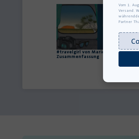
Vom 1. Aug
Versand. W
währendde
Partner Th
C
#travelgirl von Marieke Bruns:
Zusammenfassung