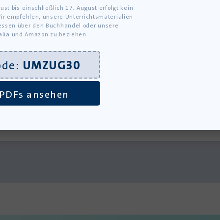
ust bis einschließlich 17. August erfolgt kein
ir empfehlen, unsere Unterrichtsmaterialien
ssen über den Buchhandel oder unsere
alia und Amazon zu beziehen.
ode:
UMZUG30
22 Bahnen von Caroline Wahl:
Adr
Zusammenfassung
Tay
PDFs ansehen
Alle Zusammenfassungen anzeigen