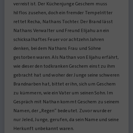
verreist ist. Der Küchenjunge Geschem muss
hilflos zusehen, doch ein fremder Tempelritter
rettet Recha, Nathans Tochter. Der Brand lässt
Nathans Verwalter und Freund Elijahu an ein
schicksalhaftes Feuer vor achtzehn Jahren
denken, bei dem Nathans Frau und Söhne
gestorben waren. Als Nathan von Elijahu erfährt,
wie dieser den todkranken Geschem einst zu ihm
gebracht hat und woher der Junge seine schweren
Brandnarben hat, bittet er ihn, sich um Geschem
zu kümmern, wie ein Vater um seinen Sohn. Im
Gespräch mit Nathan kommt Geschem zu seinem
Namen, der „Regen“ bedeutet. Zuvor wurde er
nur Jeled, Junge, gerufen, da sein Name und seine
Herkunft unbekannt waren.