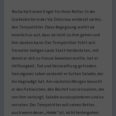
Recha hält einen Engel für ihren Retter. In der
Grabeskirche in der Via Dolorosa entdeckt sie ihn,
den Tempelritter. Diese Begegnung wühlt sie
innerlich so auf, dass sie nicht zu ihm gehen und
ihm danken kann. Der Tempelritter fühlt sich
fremd im heiligen Land. Statt Heldentaten, mit
denen er sich zu Hause beweisen wollte, hat er
Hilflosigkeit, Tod und Verzweiflung gefunden.
Sein eigenes Leben verdankt er Sultan Saladin, der
ihn begnadigt hat. Am nächsten Morgen besucht
er den Patriarchen, den Bischof von Jerusalem, der
von ihm verlangt, Saladin auszuspionieren und zu
verraten. Der Tempelritter will seinen Retter,
auch wenn dieser „Heide“ ist, nicht hintergehen.