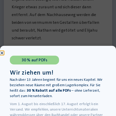
Krieger etwas zuraunt und sich dieser dann
entfernt. Auf dem Nachhauseweg werden die
beiden von vermummten Gestalten überfallen
und beraubt, Nathan wird getötet und Elijahu
schwer verletzt.
Recha trauert um ihren Vater und fühlt sich
30 % auf PDFs
verlassen. Der Tempelritter spricht von Rache.
Recha will nichts davon wissen, da ihr Vater
Wir ziehen um!
immer vom Gott der Liebe gesprochen habe. Der
Nach über 13 Jahren beginnt für uns ein neues Kapitel. Wir
Templer erzählt Recha von seinem Gang zum
beziehen neue Räume mit großem Lagerkomplex. Für Sie
heißt das:
30 % Rabatt auf alle PDFs
– ohne Lieferzeit,
Patriarchen, bei dem dieser den Tod Nathans
sofort zum Herunterladen.
verlangt habe. Er fühlt sich daher schuldig. Wie sie
Vom 1. August bis einschließlich 17. August erfolgt kein
sei er ein verlassenes, verlorenes Kind. Recha
Versand. Wir empfehlen, unsere Unterrichtsmaterialien
währenddessen über den Buchhandel oder unsere Partner
widerspricht, sie hatte einen Vater, der sie liebte.