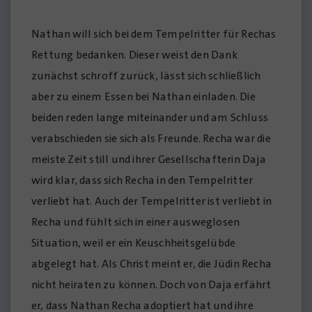
Nathan will sich bei dem Tempelritter für Rechas
Rettung bedanken. Dieser weist den Dank
zunächst schroff zurück, lässt sich schließlich
aber zu einem Essen bei Nathan einladen. Die
beiden reden lange miteinander und am Schluss
verabschieden sie sich als Freunde. Recha war die
meiste Zeit still und ihrer Gesellschafterin Daja
wird klar, dass sich Recha in den Tempelritter
verliebt hat. Auch der Tempelritter ist verliebt in
Recha und fühlt sich in einer ausweglosen
Situation, weil er ein Keuschheitsgelübde
abgelegt hat. Als Christ meint er, die Jüdin Recha
nicht heiraten zu können. Doch von Daja erfährt
er, dass Nathan Recha adoptiert hat und ihre