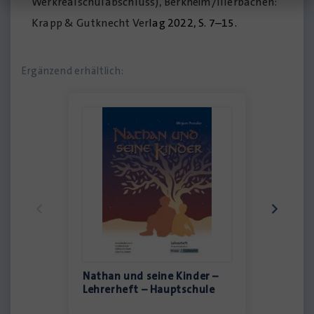
Werkrealschulabschluss), Berkheim/Illerbachen:
Krapp & Gutknecht Ver
lag 2022, S. 7–15.
Ergänzend erhältlich:
Nathan und seine Kinder –
Nathan 
Lehrerheft – Hauptschule
Lehrerh