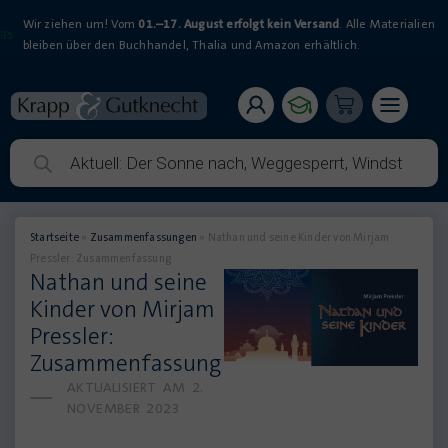
Wir ziehen um! Vom
01.–17. August erfolgt kein Versand
. Alle Materialien
bleiben über den Buchhandel, Thalia und Amazon erhältlich.
Startseite
»
Zusammenfassungen
»
Nathan und seine Kinder von Mirjam
Pressler: Zusammenfassung
Nathan und seine
Kinder von Mirjam
Pressler:
Zusammenfassung
AKTUALISIERT AM
2.
NOVEMBER 2023