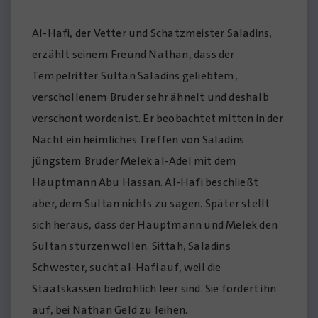
Al-Hafi, der Vetter und Schatzmeister Saladins,
erzählt seinem Freund Nathan, dass der
Tempelritter Sultan Saladins geliebtem,
verschollenem Bruder sehr ähnelt und deshalb
verschont worden ist. Er beobachtet mitten in der
Nacht ein heimliches Treffen von Saladins
jüngstem Bruder Melek al-Adel mit dem
Hauptmann Abu Hassan. Al-Hafi beschließt
aber, dem Sultan nichts zu sagen. Später stellt
sich heraus, dass der Hauptmann und Melek den
Sultan stürzen wollen. Sittah, Saladins
Schwester, sucht al-Hafi auf, weil die
Staatskassen bedrohlich leer sind. Sie fordert ihn
auf, bei Nathan Geld zu leihen.