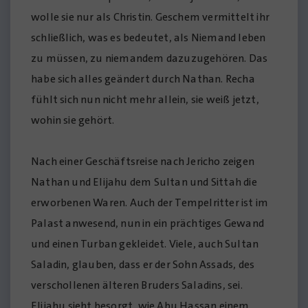
wolle sie nur als Christin. Geschem vermittelt ihr
schließlich, was es bedeutet, als Niemand leben
zu müssen, zu niemandem dazuzugehören. Das
habe sich alles geändert durch Nathan. Recha
fühlt sich nun nicht mehr allein, sie weiß jetzt,
wohin sie gehört.
Nach einer Geschäftsreise nach Jericho zeigen
Nathan und Elijahu dem Sultan und Sittah die
erworbenen Waren. Auch der Tempelritter ist im
Palast anwesend, nun in ein prächtiges Gewand
und einen Turban gekleidet. Viele, auch Sultan
Saladin, glauben, dass er der Sohn Assads, des
verschollenen älteren Bruders Saladins, sei.
Elijahu sieht besorgt, wie Abu Hassan einem