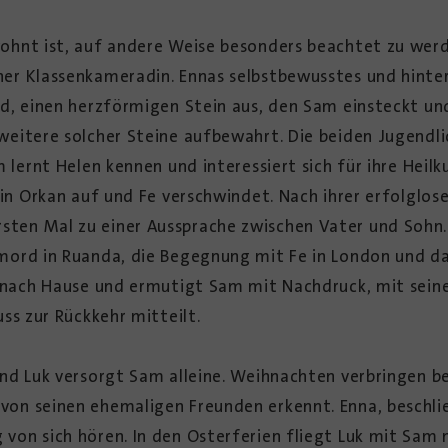
hnt ist, auf andere Weise besonders beachtet zu werden
er Klassenkameradin. Ennas selbstbewusstes und hinte
d, einen herzförmigen Stein aus, den Sam einsteckt und
weitere solcher Steine aufbewahrt. Die beiden Jugendl
 lernt Helen kennen und interessiert sich für ihre Heilk
ein Orkan auf und Fe verschwindet. Nach ihrer erfolglose
en Mal zu einer Aussprache zwischen Vater und Sohn. L
mord in Ruanda, die Begegnung mit Fe in London und das
e nach Hause und ermutigt Sam mit Nachdruck, mit sein
ss zur Rückkehr mitteilt.
nd Luk versorgt Sam alleine. Weihnachten verbringen be
n seinen ehemaligen Freunden erkennt. Enna, beschließt
on sich hören. In den Osterferien fliegt Luk mit Sam na