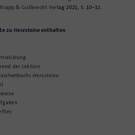
: Krapp & Gutknecht Ver
lag 2021, S. 10–11.
fte zu
Herzsteine
enthalten
Entwicklung
rend der Lektüre
Taschenbuchs
Herzsteine
el
nweise
ufgaben
eftes