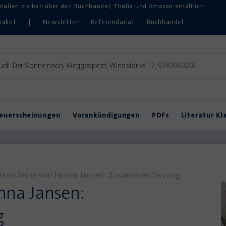
erialien bleiben über den Buchhandel, Thalia und Amazon erhältlich.
paket
|
Newsletter
Referendariat
Buchhandel
euerscheinungen
Vorankündigungen
PDFs
Literatur Kl
Inklusive Lektürearbeit
DVDs & Hörbücher
DaZ
Theater im Unterricht
Herzsteine von Hanna Jansen: Zusammenfassung
nna Jansen:
g