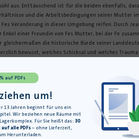
hl aus. Enttäuschend ist für die beiden ebenfalls, dass
rhältnisse und die Arbeitsbedingungen seiner Mutter
 Fes Veränderung in dieser Umgebung reifen. Durch Jea
er Enkel einer Freundin von Fes Mutter, bei der Fe zusa
 gleichermaßen die historische Bürde seiner Landsleut
rzlich bewusst, welches Schicksal und welches Trauma s
ch von Ängsten befreien kann, zeigt sich, als Sam ihr 
einer Familiengeschichte mütterlicherseits immer mehr 
 % auf PDFs
eine eine Rundreise zu touristischen Orten – auch das ei
 ziehen um!
ilt, dass sie in Ruanda bleiben wird, kann Sam kombinie
r 13 Jahren beginnt für uns ein
esucht mit Sam stattdessen zum ersten Mal seit ihrer Fl
pitel. Wir beziehen neue Räume mit
 sich auf ein Familienfest einer ganz anderen Art ein
agerkomplex. Für Sie heißt das:
30
 einem langen, eher monologischen Gespräch erzählt sie
 auf alle PDFs
– ohne Lieferzeit,
um Herunterladen.
ihrer gesamten Familie und vieler Bekannter holt sie a