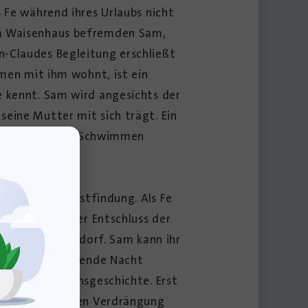
 Fe während ihres Urlaubs nicht
 im Waisenhaus befremden Sam,
n-Claudes Begleitung erschließt
mmen mit ihm wohnt, ist ein
e kennt. Sam wird angesichts der
eine Mutter mit sich trägt. Ein
im Hotelpool das Schwimmen
an.
n Akt der Selbstfindung. Als Fe
ren, dass dieser Entschluss der
ucht ihr Heimatdorf. Sam kann ihr
. Die darauffolgende Nacht
 Sam ihre Lebensgeschichte. Erst
us der versuchten Verdrängung