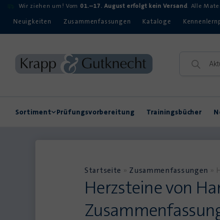
Wir ziehen um! Vom
01.–17. August erfolgt kein Versand
. Alle Mat
Neuigkeiten
Zusammenfassungen
Kataloge
Kennenlern
Sortiment
Prüfungsvorbereitung
Trainingsbücher
N
Rechtschreibung
Kompetenzerwerb
Startseite
»
Zusammenfassungen
»
Herzsteine von Ha
Zusammenfassun