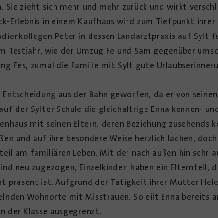
. Sie zieht sich mehr und mehr zurück und wirkt verschl
ck-Erlebnis in einem Kaufhaus wird zum Tiefpunkt ihrer
ienkollegen Peter in dessen Landarztpraxis auf Sylt f
nem Testjahr, wie der Umzug Fe und Sam gegenüber umsch
ng Fes, zumal die Familie mit Sylt gute Urlaubserinner
se Entscheidung aus der Bahn geworfen, da er von seine
uf der Sylter Schule die gleichaltrige Enna kennen- und
rienhaus mit seinen Eltern, deren Beziehung zusehends k
 und auf ihre besondere Weise herzlich lachen, doch 
il am familiären Leben. Mit der nach außen hin sehr a
sind neu zugezogen, Einzelkinder, haben ein Elternteil
 präsent ist. Aufgrund der Tätigkeit ihrer Mutter Hele
elnden Wohnorte mit Misstrauen. So eilt Enna bereits a
in der Klasse ausgegrenzt.