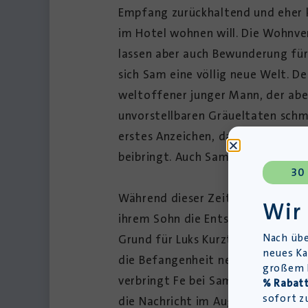
Empfang zurückhaltend und eher kü
im Hotel wohnen will. Die Wohnve
lassen aber auch Bewunderung für
sich Sam eine völlig neue Welt. D
weltoffener junger Mann, der aber
unvorstellbaren Gräueltaten schme
erstes Anzeichen, dass sich Fe au
beibringt. Auch Sam nähert sich s
30
Während dieser Zeit macht Luk all
Wir
ihrem Sohn die Entscheidung mitte
Nach übe
Grund für Luks Kurztrip ist. Fe b
neues Ka
die Befangenheit nehmen und lässt
großem L
verbringt Fe bei Sam im Hotel. In
% Rabatt
sofort z
die Nachricht im August vom Tod 