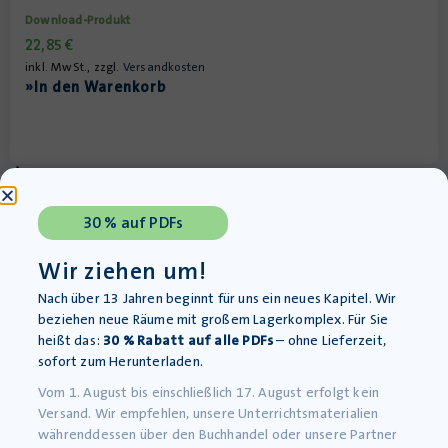
Download-Produkt
22,85
€
inkl. MwSt., zzgl.
Versandkosten
»In den Warenkorb
30 % auf PDFs
Wir ziehen um!
Nach über 13 Jahren beginnt für uns ein neues Kapitel. Wir
beziehen neue Räume mit großem Lagerkomplex. Für Sie
heißt das:
30 % Rabatt auf alle PDFs
– ohne Lieferzeit,
sofort zum Herunterladen.
Mehr Raum für kreativen
Vom 1. August bis einschließlich 17. August erfolgt kein
Unterricht
Versand. Wir empfehlen, unsere Unterrichtsmaterialien
währenddessen über den Buchhandel oder unsere Partner
Unsere Materialien finden Sie auch auf