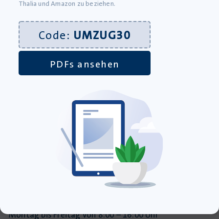
Thalia und Amazon zu beziehen.
diesen Plattformen:
Code:
UMZUG30
PDFs ansehen
Werkstatt für kreativen Unterricht
08395 93034
08395 93035
info@krapp-gutknecht.de
Sie erreichen unser Kundentelefon
Montag bis Freitag von 8:00 – 16:00 Uhr