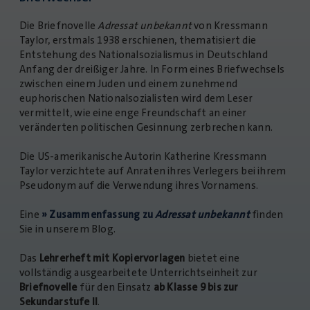
Die Briefnovelle
Adressat unbekannt
von Kressmann
Taylor, erstmals 1938 erschienen, thematisiert die
Entstehung des Nationalsozialismus in Deutschland
Anfang der dreißiger Jahre. In Form eines Briefwechsels
zwischen einem Juden und einem zunehmend
euphorischen Nationalsozialisten wird dem Leser
vermittelt, wie eine enge Freundschaft an einer
veränderten politischen Gesinnung zerbrechen kann.
Die US-amerikanische Autorin Katherine Kressmann
Taylor verzichtete auf Anraten ihres Verlegers bei ihrem
Pseudonym auf die Verwendung ihres Vornamens.
Eine
» Zusammenfassung zu
Adressat unbekannt
finden
Sie in unserem Blog.
Das
Lehrerheft mit Kopiervorlagen
bietet eine
vollständig ausgearbeitete Unterrichtseinheit zur
Briefnovelle
für den Einsatz
ab Klasse 9 bis zur
Sekundarstufe II
.