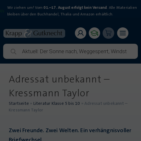
Wir ziehen um! Vom
01.–17. August erfolgt kein Versand
. Alle Materialien
bleiben über den Buchhandel, Thalia und Amazon erhältlich.
Adressat unbekannt –
Kressmann Taylor
Startseite
»
Literatur Klasse 5 bis 10
»
Adressat unbekannt –
Kressmann Taylor
Zwei Freunde. Zwei Welten. Ein verhängnisvoller
Briefwechsel