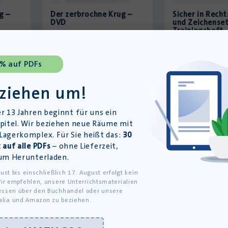
g –
Der zerbrochne Krug –
Sicher in Rech
DVD
und Zeichense
Trainingsheft
26
Lieferung bis 11.08.2026
Lieferung bis 11.
19,95
€
12,95
€
 % auf PDFs
inkl. MwSt., zzgl.
inkl. MwSt., zzgl.
Versandkosten
Versandkosten
 ziehen um!
»In den Warenkorb
»In den Waren
r 13 Jahren beginnt für uns ein
pitel. Wir beziehen neue Räume mit
agerkomplex. Für Sie heißt das:
30
 auf alle PDFs
– ohne Lieferzeit,
um Herunterladen.
ust bis einschließlich 17. August erfolgt kein
ir empfehlen, unsere Unterrichtsmaterialien
ssen über den Buchhandel oder unsere
alia und Amazon zu beziehen.
Unterricht