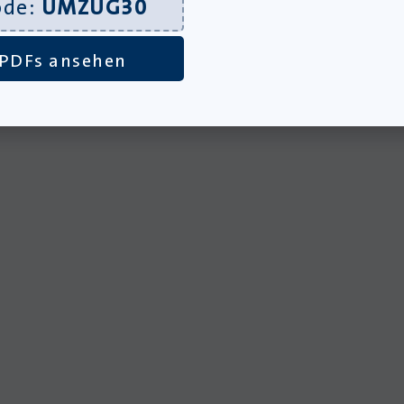
ode:
UMZUG30
iesen Plattformen:
PDFs ansehen