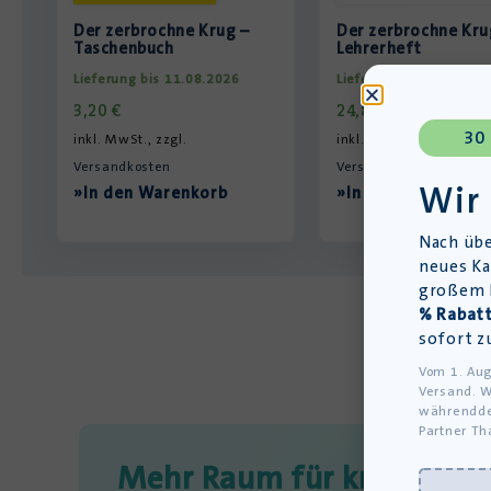
Der zerbrochne Krug –
Der zerbrochne Kru
Taschenbuch
Lehrerheft
Lieferung bis 11.08.2026
Lieferung bis 11.08.20
3,20
€
24,85
€
30
inkl. MwSt., zzgl.
inkl. MwSt., zzgl.
Versandkosten
Versandkosten
Wir
»In den Warenkorb
»In den Warenkorb
Nach übe
neues Ka
großem L
% Rabatt
sofort z
Vom 1. Aug
Versand. W
währendde
Partner Th
Mehr Raum für kreativen 