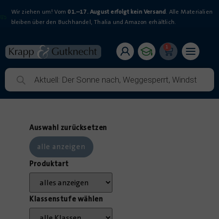
Wir ziehen um! Vom
01.–17. August erfolgt kein Versand
. Alle Materialien
bleiben über den Buchhandel, Thalia und Amazon erhältlich.
1
Auswahl zurücksetzen
Produktart
Diktate und Test: Gro
Kleinschreibung – Arbe
mit Lösungen
Klassenstufe wählen
3,99
€
+