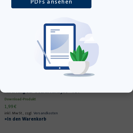
PDFs ansehen
Erich Kästners Gedichte verstehen – Methodische
Anleitung zur Gedichtanalyse – PDF
Download-Produkt
1,99
€
inkl. MwSt., zzgl.
Versandkosten
»In den Warenkorb