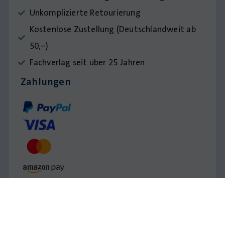
Unkomplizierte Retourierung
Kostenlose Zustellung (Deutschlandweit ab
50,–)
Fachverlag seit über 25 Jahren
Zahlungen
Impressum
AGB
Datenschutz