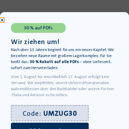
30 % auf PDFs
Wir ziehen um!
Nach über 13 Jahren beginnt für uns ein neues Kapitel. Wir
beziehen neue Räume mit großem Lagerkomplex. Für Sie
heißt das:
30 % Rabatt auf alle PDFs
– ohne Lieferzeit,
sofort zum Herunterladen.
Vom 1. August bis einschließlich 17. August erfolgt kein
Versand. Wir empfehlen, unsere Unterrichtsmaterialien
Die Weimarer Republik – Sozialgeschichte, Kunst und
währenddessen über den Buchhandel oder unsere Partner
Kultur – PDF
Thalia und Amazon zu beziehen.
Lieferung bis 11.08.2026
1,99
€
Code:
UMZUG30
inkl. MwSt., zzgl.
Versandkosten
»In den Warenkorb