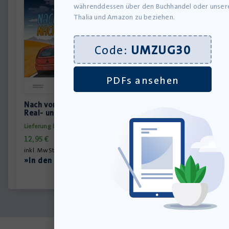
währenddessen über den Buchhandel oder unser
Thalia und Amazon zu beziehen.
Code:
UMZUG30
PDFs ansehen
Nach vorn, nach Süden – Schülerarbeitsheft –
Real- und Werkrealschule
Lieferung bis 11.08.2026
12,95
€
inkl. MwSt., zzgl.
Versandkosten
»In den Warenkorb