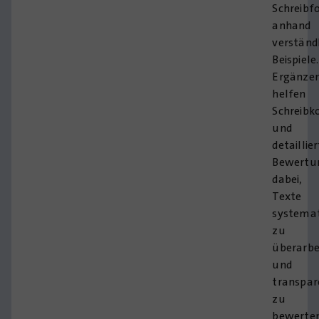
Schreibf
anhand
verständ
Beispiele.
Ergänze
helfen
Schreibk
und
detaillie
Bewertu
dabei,
Texte
systemat
zu
überarbe
und
transpar
zu
bewerten