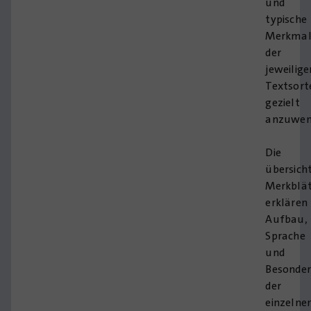
und
typische
Merkmal
der
jeweilige
Textsort
gezielt
anzuwen
Die
übersich
Merkblät
erklären
Aufbau,
Sprache
und
Besonder
der
einzelne