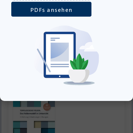
PDFs ansehen
Satzreihen mit dem Feldermodell –
Arbeitsblätter mit Lösungen – PDF
Download-Produkt
5,99
€
inkl. MwSt., zzgl.
Versandkosten
»In den Warenkorb