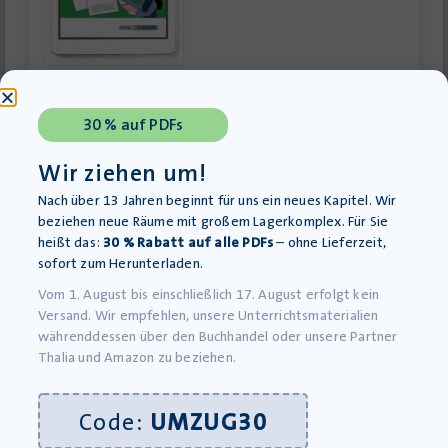
Satzglieder und Sätze – Klasse 5 bis 10 – PDF
Download-Produkt
30 % auf PDFs
5,99
€
inkl. MwSt., zzgl.
Versandkosten
Wir ziehen um!
»In den Warenkorb
Nach über 13 Jahren beginnt für uns ein neues Kapitel. Wir
beziehen neue Räume mit großem Lagerkomplex. Für Sie
heißt das:
30 % Rabatt auf alle PDFs
– ohne Lieferzeit,
sofort zum Herunterladen.
Vom 1. August bis einschließlich 17. August erfolgt kein
Versand. Wir empfehlen, unsere Unterrichtsmaterialien
währenddessen über den Buchhandel oder unsere Partner
Thalia und Amazon zu beziehen.
Code:
UMZUG30