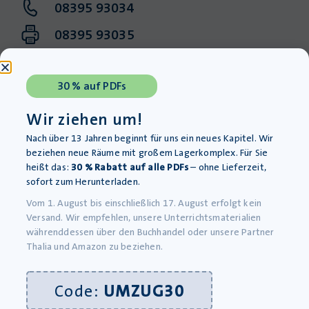
08395 93034
08395 93035
info@krapp-gutknecht.de
30 % auf PDFs
Sie erreichen unser Kundentelefon
Montag bis Freitag von 8:00 – 16:00 Uhr
Wir ziehen um!
Nach über 13 Jahren beginnt für uns ein neues Kapitel. Wir
beziehen neue Räume mit großem Lagerkomplex. Für Sie
heißt das:
30 % Rabatt auf alle PDFs
– ohne Lieferzeit,
sofort zum Herunterladen.
Newsletter abonnieren
Vom 1. August bis einschließlich 17. August erfolgt kein
Versand. Wir empfehlen, unsere Unterrichtsmaterialien
währenddessen über den Buchhandel oder unsere Partner
exklusive Angebote
Thalia und Amazon zu beziehen.
neue Produkte
hilfreiche Impulse
Code:
UMZUG30