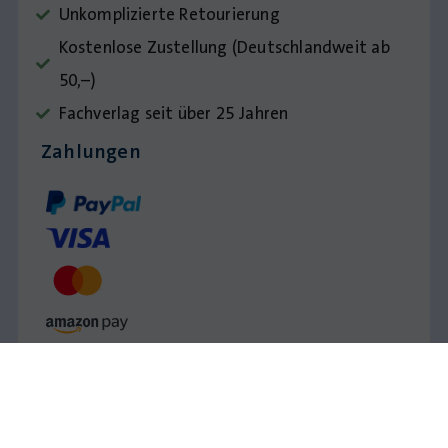
Unkomplizierte Retourierung
Kostenlose Zustellung (Deutschlandweit ab
50,–)
Fachverlag seit über 25 Jahren
Zahlungen
Impressum
AGB
Datenschutz
© Krapp & Gutknecht Verlag 2026