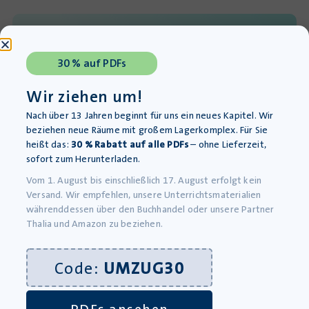
Mehr Raum für kreativen
Unterricht
30 % auf PDFs
Unsere Materialien finden Sie auch auf
Wir ziehen um!
diesen Plattformen:
Nach über 13 Jahren beginnt für uns ein neues Kapitel. Wir
beziehen neue Räume mit großem Lagerkomplex. Für Sie
heißt das:
30 % Rabatt auf alle PDFs
– ohne Lieferzeit,
sofort zum Herunterladen.
Vom 1. August bis einschließlich 17. August erfolgt kein
Versand. Wir empfehlen, unsere Unterrichtsmaterialien
währenddessen über den Buchhandel oder unsere Partner
Thalia und Amazon zu beziehen.
Werkstatt für kreativen Unterricht
Code:
UMZUG30
08395 93034
PDFs ansehen