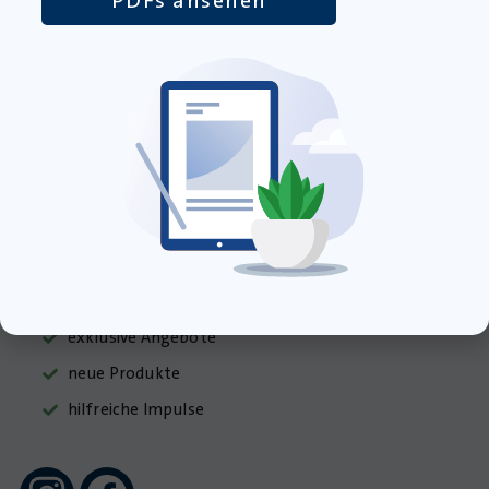
08395 93035
info@krapp-gutknecht.de
Sie erreichen unser Kundentelefon
Montag bis Freitag von 8:00 – 16:00 Uhr
Newsletter abonnieren
exklusive Angebote
neue Produkte
hilfreiche Impulse