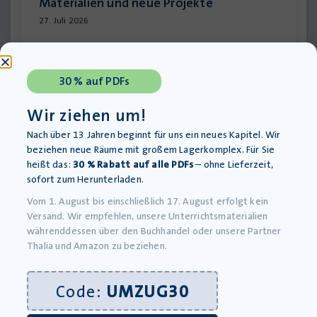
Materialien und neue Projekte
27. Juli 2026
30 % auf PDFs
Wir ziehen um!
Nach über 13 Jahren beginnt für uns ein neues Kapitel. Wir
beziehen neue Räume mit großem Lagerkomplex. Für Sie
heißt das:
30 % Rabatt auf alle PDFs
– ohne Lieferzeit,
sofort zum Herunterladen.
Vom 1. August bis einschließlich 17. August erfolgt kein
Versand. Wir empfehlen, unsere Unterrichtsmaterialien
Lesungen zu den Pflichtlektüren 2027:
währenddessen über den Buchhandel oder unsere Partner
Thalia und Amazon zu beziehen.
Geschichte hautnah erleben
11. Mai 2026
Code:
UMZUG30