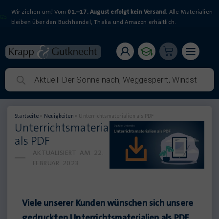
Wir ziehen um! Vom
01.–17. August erfolgt kein Versand
. Alle Materialien
bleiben über den Buchhandel, Thalia und Amazon erhältlich.
Startseite
»
Neuigkeiten
»
Unterrichtsmaterialien als PDF
Unterrichtsmaterialien
als PDF
AKTUALISIERT AM
22.
FEBRUAR 2023
Viele unserer Kunden wünschen sich unsere
gedruckten Unterrichtsmaterialien als PDF.