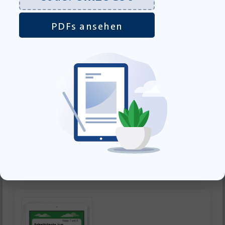
PDFs ansehen
Andorra – Schülerheft
Lieferung bis 12.08.2026
12,95
€
inkl. MwSt., zzgl.
Versandkosten
»In den Warenkorb