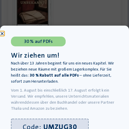
30 % auf PDFs
Adressat unbekannt – Lehrerheft PDF
Download-Produkt
Wir ziehen um!
22,85
€
Nach über 13 Jahren beginnt für uns ein neues Kapitel. Wir
inkl. MwSt., zzgl.
Versandkosten
beziehen neue Räume mit großem Lagerkomplex. Für Sie
»In den Warenkorb
heißt das:
30 % Rabatt auf alle PDFs
– ohne Lieferzeit,
sofort zum Herunterladen.
Vom 1. August bis einschließlich 17. August erfolgt kein
Versand. Wir empfehlen, unsere Unterrichtsmaterialien
währenddessen über den Buchhandel oder unsere Partner
Thalia und Amazon zu beziehen.
Code:
UMZUG30