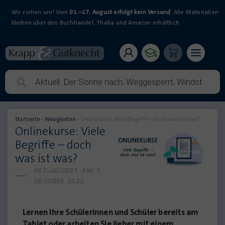
Wir ziehen um! Vom
01.–17. August erfolgt kein Versand
. Alle Materialien
bleiben über den Buchhandel, Thalia und Amazon erhältlich.
Startseite
»
Neuigkeiten
»
Onlinekurse: Viele Begriffe – doch was ist was?
Onlinekurse: Viele
Begriffe – doch
was ist was?
AKTUALISIERT AM
5.
OKTOBER 2022
Lernen Ihre Schülerinnen und Schüler bereits am
Tablet oder arbeiten Sie lieber mit einem