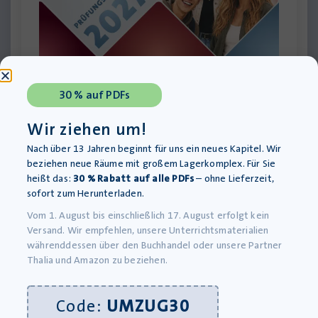
10 gute Gründe für das neue
Trainingsbuch zum Realschulabschluss
30 % auf PDFs
2027
Wir ziehen um!
27. Juli 2026
Nach über 13 Jahren beginnt für uns ein neues Kapitel. Wir
beziehen neue Räume mit großem Lagerkomplex. Für Sie
heißt das:
30 % Rabatt auf alle PDFs
– ohne Lieferzeit,
sofort zum Herunterladen.
Vom 1. August bis einschließlich 17. August erfolgt kein
Versand. Wir empfehlen, unsere Unterrichtsmaterialien
währenddessen über den Buchhandel oder unsere Partner
Thalia und Amazon zu beziehen.
Code:
UMZUG30