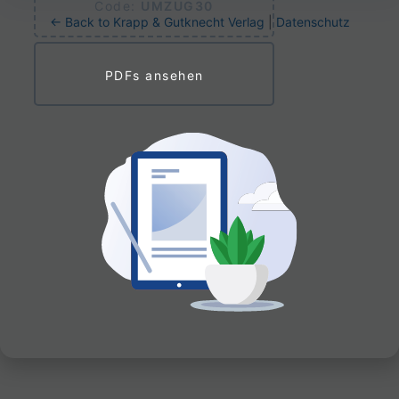
Code:
UMZUG30
← Back to Krapp & Gutknecht Verlag
|
Datenschutz
PDFs ansehen